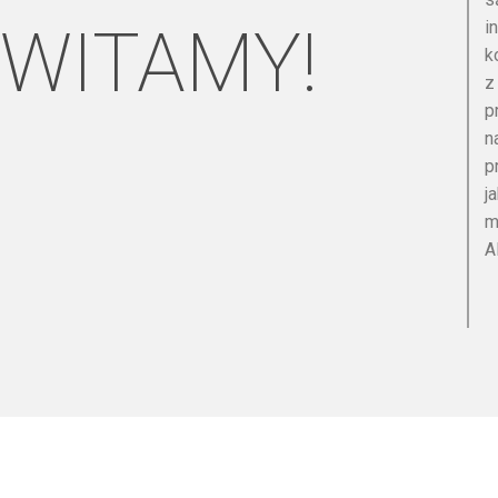
WITAMY!
i
k
z
p
n
p
j
m
A