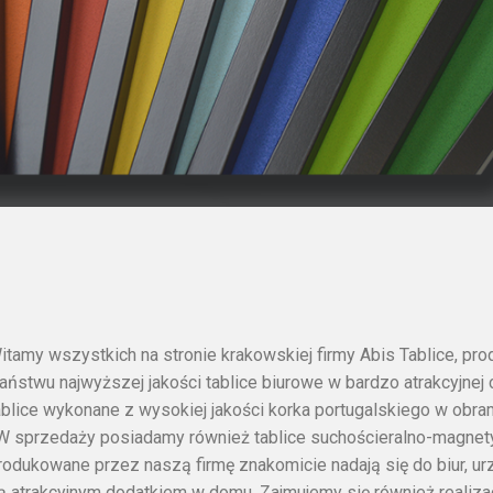
itamy wszystkich na stronie krakowskiej firmy Abis Tablice, pro
aństwu najwyższej jakości tablice biurowe w bardzo atrakcyjnej c
ablice wykonane z wysokiej jakości korka portugalskiego w ob
 W sprzedaży posiadamy również tablice suchościeralno-magnety
rodukowane przez naszą firmę znakomicie nadają się do biur, urz
ą atrakcyjnym dodatkiem w domu. Zajmujemy się również realiza