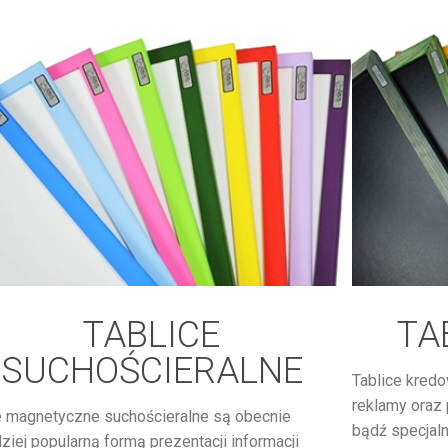
TABLICE
TA
SUCHOŚCIERALNE
Tablice kredo
reklamy oraz 
e magnetyczne suchościeralne są obecnie
bądź specjal
dziej popularną formą prezentacji informacji