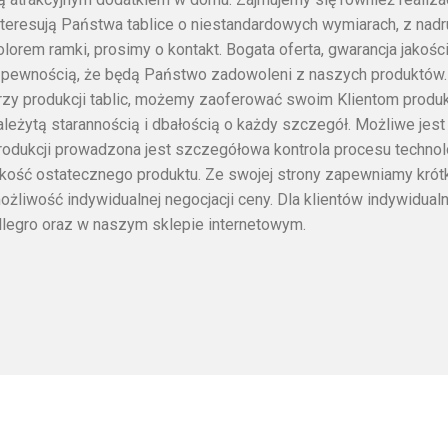
nteresują Państwa tablice o niestandardowych wymiarach, z na
olorem ramki, prosimy o kontakt. Bogata oferta, gwarancja jakoś
 pewnością, że będą Państwo zadowoleni z naszych produktów.
rzy produkcji tablic, możemy zaoferować swoim Klientom produk
ależytą starannością i dbałością o każdy szczegół. Możliwe jest 
rodukcji prowadzona jest szczegółowa kontrola procesu techno
akość ostatecznego produktu. Ze swojej strony zapewniamy krótk
ożliwość indywidualnej negocjacji ceny. Dla klientów indywidu
llegro oraz w naszym sklepie internetowym.