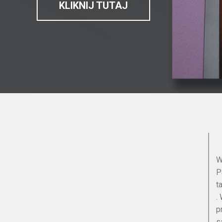
KLIKNIJ TUTAJ
W
P
t
.
p
s